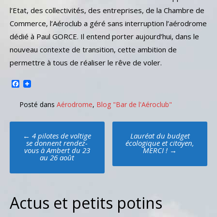
l’Etat, des collectivités, des entreprises, de la Chambre de
Commerce, l’Aéroclub a géré sans interruption l’aérodrome
dédié à Paul GORCE. Il entend porter aujourd’hui, dans le
nouveau contexte de transition, cette ambition de
permettre à tous de réaliser le rêve de voler.
Facebook
Posté dans
Aérodrome
,
Blog "Bar de l'Aéroclub"
Poste
←
4 pilotes de voltige
Lauréat du budget
navigation
se donnent rendez-
écologique et citoyen,
vous à Ambert du 23
MERCI !
→
au 26 août
Actus et petits potins