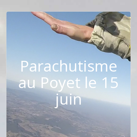
Parachutisme
au Poyet le 15
juin