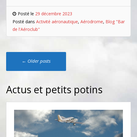
Posté le
29 décembre 2023
Posté dans
Activité aéronautique
,
Aérodrome
,
Blog "Bar
de l'Aéroclub"
Navigation
←
Older posts
messages
Actus et petits potins