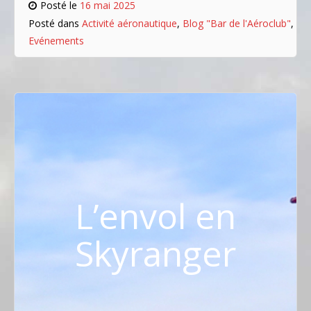
Posté le
16 mai 2025
Posté dans
Activité aéronautique
,
Blog "Bar de l'Aéroclub"
,
Evénements
L’envol en
Skyranger