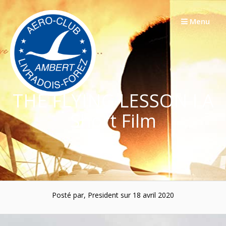
Passer
au
Menu
contenu
THE FLYING LESSON I A
Short Film
Posté par, President sur 18 avril 2020