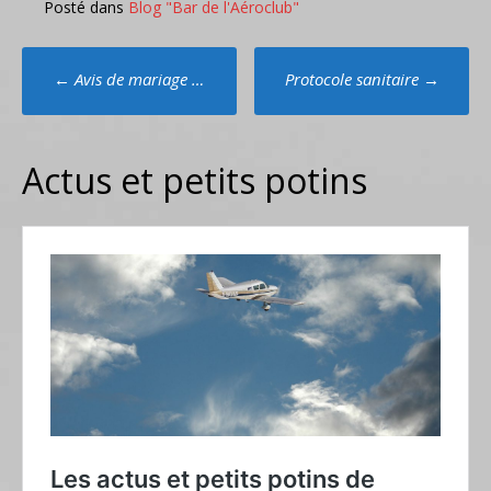
Posté dans
Blog "Bar de l'Aéroclub"
Poste
←
Avis de mariage …
Protocole sanitaire
→
navigation
Actus et petits potins