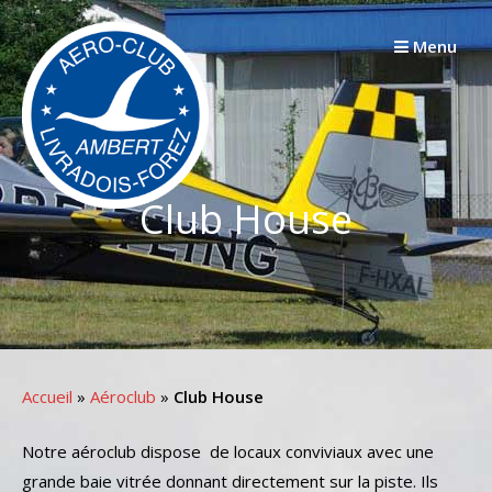
Passer
au
Menu
contenu
Club House
Accueil
»
Aéroclub
»
Club House
Notre aéroclub dispose de locaux conviviaux avec une
grande baie vitrée donnant directement sur la piste. Ils