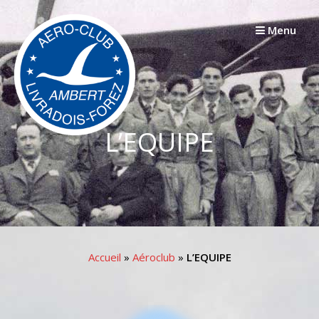
Passer
au
Menu
contenu
L’EQUIPE
Accueil
»
Aéroclub
»
L’EQUIPE