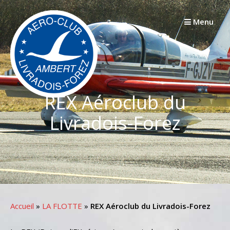
Passer
au
Menu
contenu
REX Aéroclub du
Livradois-Forez
Accueil
»
LA FLOTTE
»
REX Aéroclub du Livradois-Forez