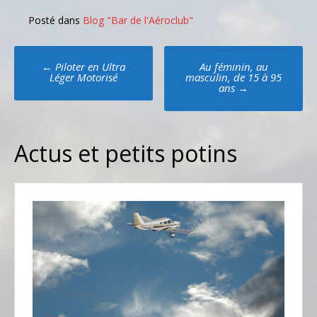
Posté dans
Blog "Bar de l'Aéroclub"
Poste
←
Piloter en Ultra
Au féminin, au
navigation
Léger Motorisé
masculin, de 15 à 95
ans
→
Actus et petits potins