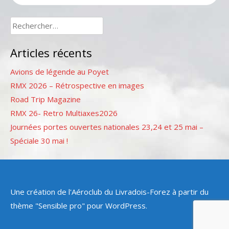
Rechercher :
Articles récents
Avions de légende au Poyet
RMX 2026 – Rétrospective en images
Road Trip Magazine
RMX 26- Retro Multiaxes2026
Journées portes ouvertes nationales 23,24 et 25 mai –
Spéciale 30 mai !
Une création de l'Aéroclub du Livradois-Forez à partir du
thème "Sensible pro" pour WordPress.