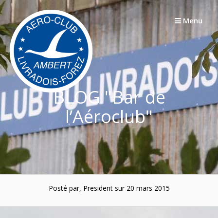
Passer
au
Menu
contenu
BLOG "Bar de
l’Aéroclub"
Posté par, President sur 20 mars 2015