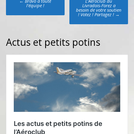
←
Bravo à toute
L’Aéroclub du
navigation
l’équipe !
Livradois-Forez a
besoin de votre soutien
! Votez ! Partagez !
→
Actus et petits potins