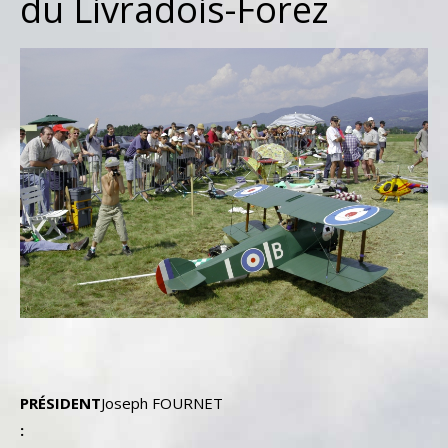
du Livradois-Forez
PRÉSIDENT
Joseph FOURNET
: