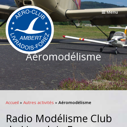
Passer
au
Menu
contenu
Aéromodélisme
Accueil
»
Autres activités
»
Aéromodélisme
Radio Modélisme Club