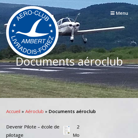
Passer
au
Menu
contenu
Documents aéroclub
Accueil
»
Aéroclub
»
Documents aéroclub
Devenir Pilote – école de
2
pilotage
Mo