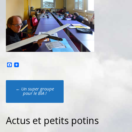
Facebook
Poste
←
Un super groupe
navigation
pour le BIA !
Actus et petits potins