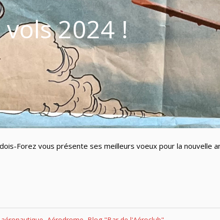
 vols 2024 !
ois-Forez vous présente ses meilleurs voeux pour la nouvelle a
é aéronautique
,
Aérodrome
,
Blog "Bar de l'Aéroclub"