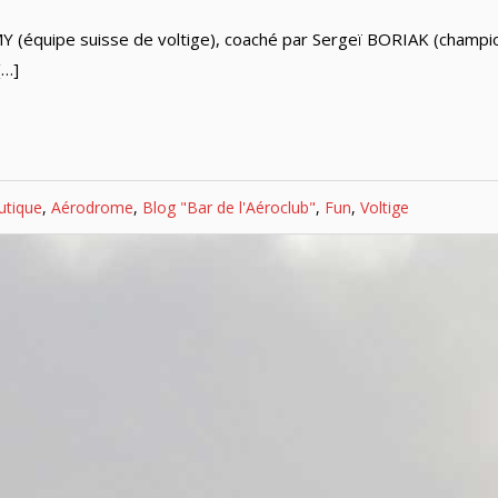
 (équipe suisse de voltige), coaché par Sergeï BORIAK (champi
[…]
utique
,
Aérodrome
,
Blog "Bar de l'Aéroclub"
,
Fun
,
Voltige