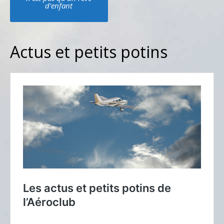
navigation
d’enfant
Actus et petits potins