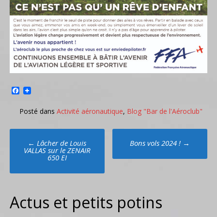
Facebook
Posté dans
Activité aéronautique
,
Blog "Bar de l'Aéroclub"
Poste
←
Lâcher de Louis
Bons vols 2024 !
→
navigation
VALLAS sur le ZENAIR
650 EI
Actus et petits potins