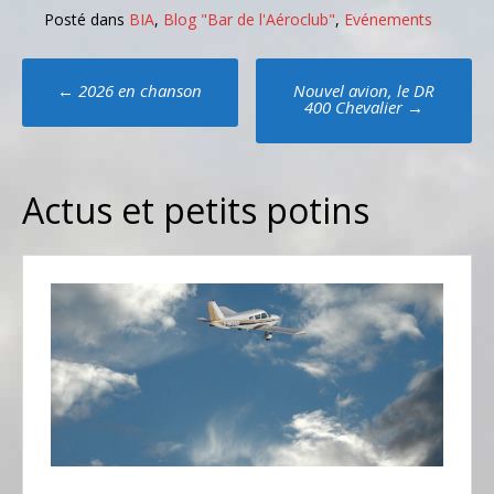
Posté dans
BIA
,
Blog "Bar de l'Aéroclub"
,
Evénements
Poste
←
2026 en chanson
Nouvel avion, le DR
navigation
400 Chevalier
→
Actus et petits potins