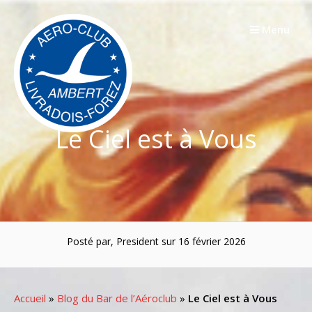
Passer
au
Menu
contenu
Le Ciel est à Vous
Posté par, President sur 16 février 2026
Accueil
»
Blog du Bar de l’Aéroclub
»
Le Ciel est à Vous