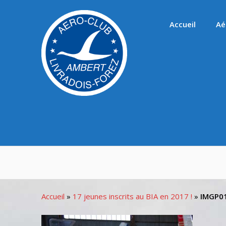
Passer
au
Accueil
Aé
contenu
Accueil
»
17 jeunes inscrits au BIA en 2017 !
»
IMGP0