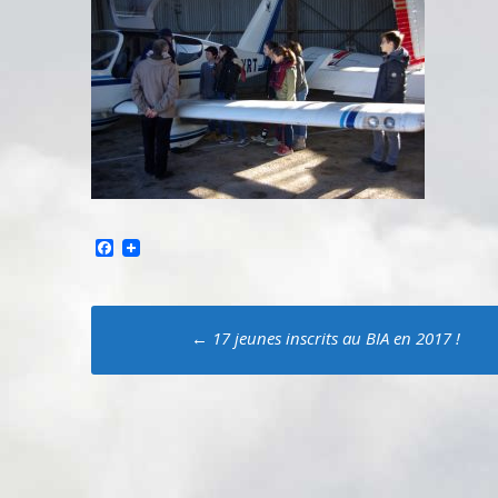
Facebook
Poste
←
17 jeunes inscrits au BIA en 2017 !
navigation