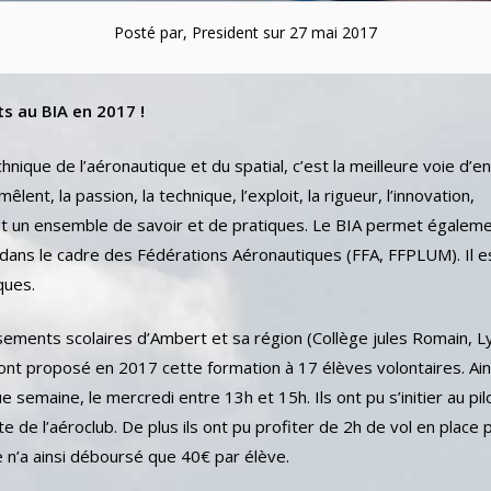
Posté par, President sur 27 mai 2017
ts au BIA en 2017 !
echnique de l’aéronautique et du spatial, c’est la meilleure voie d’e
ent, la passion, la technique, l’exploit, la rigueur, l’innovation,
tout un ensemble de savoir et de pratiques. Le BIA permet égalem
 dans le cadre des Fédérations Aéronautiques (FFA, FFPLUM). Il e
ques.
ssements scolaires d’Ambert et sa région (Collège jules Romain, 
 ont proposé en 2017 cette formation à 17 élèves volontaires. Ain
 semaine, le mercredi entre 13h et 15h. Ils ont pu s’initier au pi
te de l’aéroclub. De plus ils ont pu profiter de 2h de vol en place
e n’a ainsi déboursé que 40€ par élève.