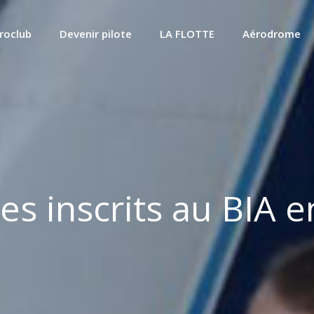
roclub
Devenir pilote
LA FLOTTE
Aérodrome
es inscrits au BIA e