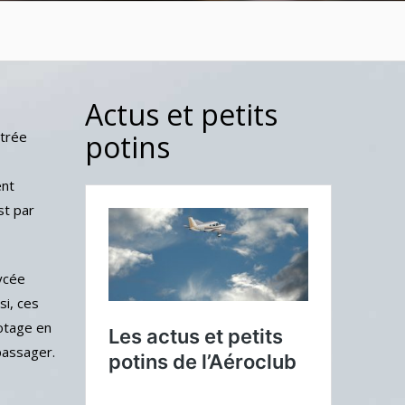
Actus et petits
ntrée
potins
ent
st par
Lycée
si, ces
lotage en
 passager.