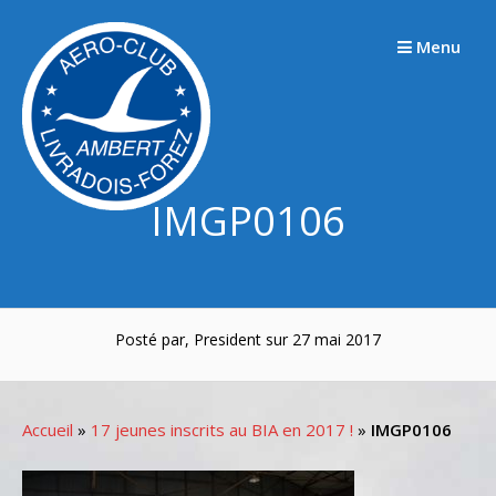
Passer
au
Menu
contenu
IMGP0106
Posté par, President sur 27 mai 2017
Accueil
»
17 jeunes inscrits au BIA en 2017 !
»
IMGP0106