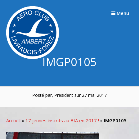
Passer
au
Menu
contenu
IMGP0105
Posté par, President sur 27 mai 2017
Accueil
»
17 jeunes inscrits au BIA en 2017 !
»
IMGP0105