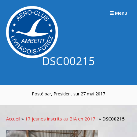
Passer
au
Menu
contenu
DSC00215
Posté par, President sur 27 mai 2017
Accueil
»
17 jeunes inscrits au BIA en 2017 !
»
DSC00215