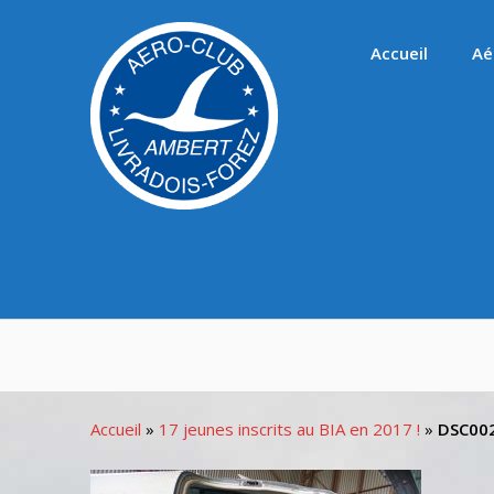
Passer
au
Accueil
Aé
contenu
Accueil
»
17 jeunes inscrits au BIA en 2017 !
»
DSC00