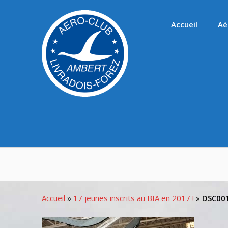
Passer
au
Accueil
Aé
contenu
Accueil
»
17 jeunes inscrits au BIA en 2017 !
»
DSC00