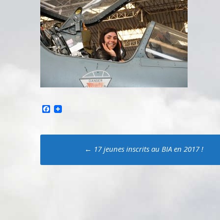
Facebook
Poste
←
17 jeunes inscrits au BIA en 2017 !
navigation