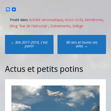
Facebook
Posté dans
Activité aéronautique
,
Actus ULM
,
Aérodrome
,
Blog "Bar de l'Aéroclub"
,
Evénements
,
Voltige
Poste
←
BIA 2017-2018, c’est
80 ans et toutes ses
navigation
parti!
ailes
→
Actus et petits potins