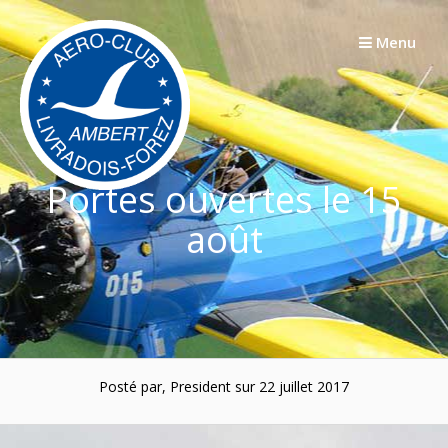
Passer
au
Menu
contenu
Portes ouvertes le 15
août
Posté par, President sur 22 juillet 2017