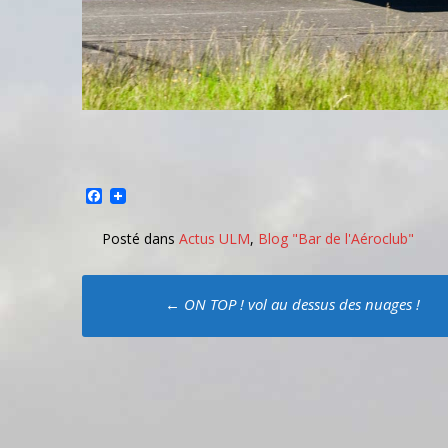
Facebook
Posté dans
Actus ULM
,
Blog "Bar de l'Aéroclub"
Poste
←
ON TOP ! vol au dessus des nuages !
navigation