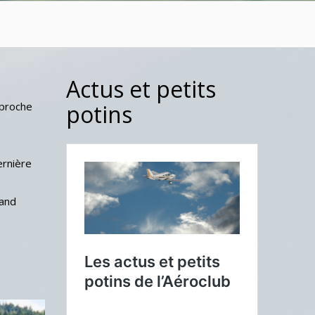
Actus et petits
pproche
potins
ernière
rand