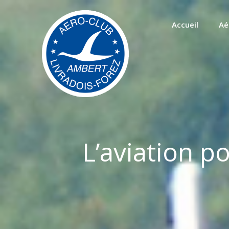
Passer
au
Accueil
Aé
contenu
L’aviation p