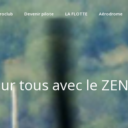
roclub
Devenir pilote
LA FLOTTE
Aérodrome
our tous avec le Z