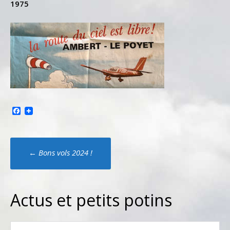
1975
Facebook
Poste
←
Bons vols 2024 !
navigation
Actus et petits potins