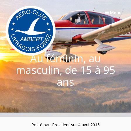
Passer
au
Menu
contenu
Au féminin, au
masculin, de 15 à 95
ans
Posté par, President sur 4 avril 2015