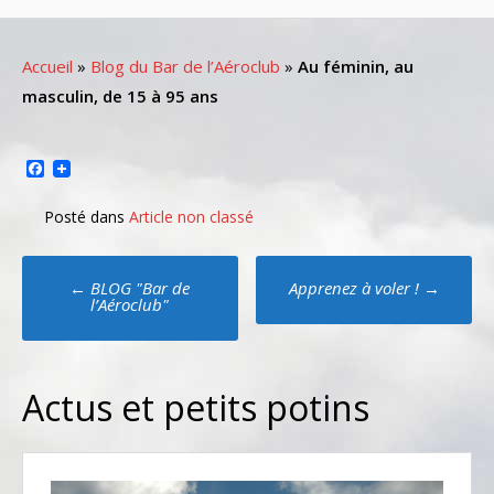
Accueil
»
Blog du Bar de l’Aéroclub
»
Au féminin, au
masculin, de 15 à 95 ans
Facebook
Posté dans
Article non classé
Poste
←
BLOG "Bar de
Apprenez à voler !
→
navigation
l’Aéroclub"
Actus et petits potins