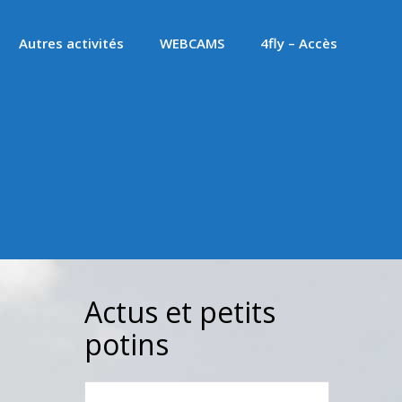
Autres activités
WEBCAMS
4fly – Accès
Actus et petits
potins