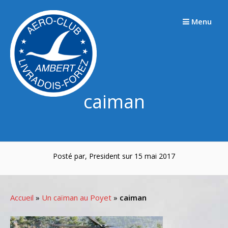
Passer
au
Menu
contenu
caiman
Posté par, President sur 15 mai 2017
Accueil
»
Un caïman au Poyet
»
caiman