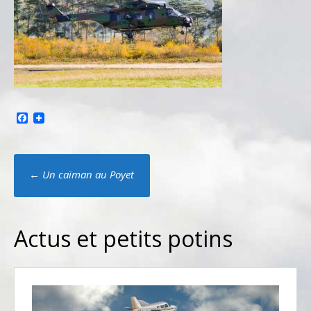
Facebook
Poste
←
Un caïman au Poyet
navigation
Actus et petits potins