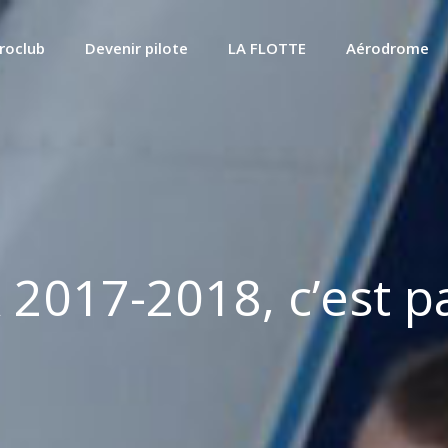
roclub
Devenir pilote
LA FLOTTE
Aérodrome
 2017-2018, c’est pa