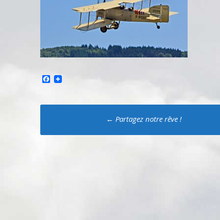
Facebook
Poste
←
Partagez notre rêve !
navigation