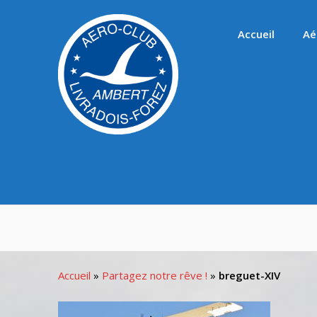
Passer
au
Accueil
Aé
contenu
Accueil
»
Partagez notre rêve !
»
breguet-XIV