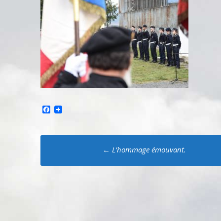
Facebook
Poste
←
L’hommage émouvant.
navigation