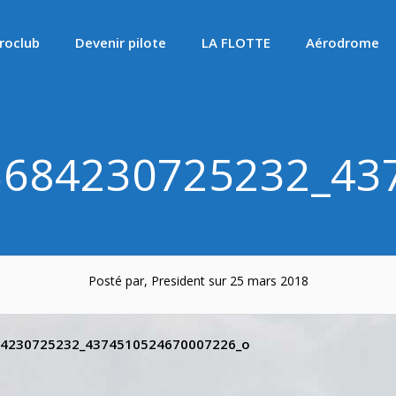
roclub
Devenir pilote
LA FLOTTE
Aérodrome
3684230725232_43
Posté par, President sur 25 mars 2018
84230725232_4374510524670007226_o