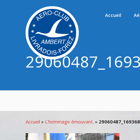
Passer
au
Accueil
Aé
contenu
29060487_169
Accueil
»
L’hommage émouvant.
»
29060487_16936