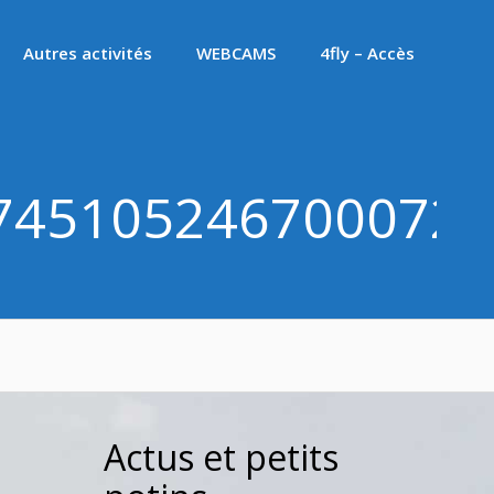
Autres activités
WEBCAMS
4fly – Accès
7451052467000722
Actus et petits