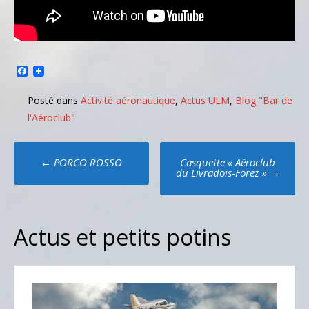
Facebook
Posté dans
Activité aéronautique
,
Actus ULM
,
Blog "Bar de
l'Aéroclub"
Poste
←
PORCO ROSSO
Casquette « Aéroclub
navigation
du Livradois-Forez »
→
Actus et petits potins