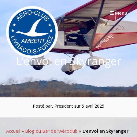
Passer
au
Menu
contenu
L’envol en Skyranger
Posté par, President sur 5 avril 2025
Accueil
»
Blog du Bar de l’Aéroclub
»
L’envol en Skyranger