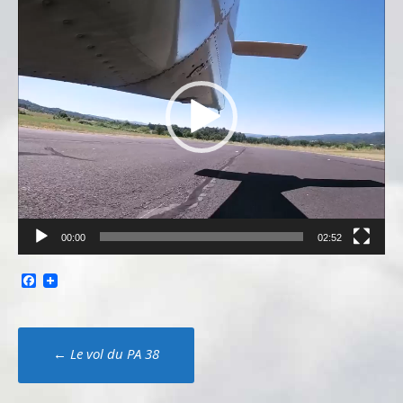
vidéo
00:00
02:52
Facebook
Poste
←
Le vol du PA 38
navigation