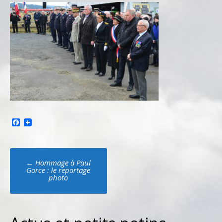
Facebook
Poste
←
Hommage à Paul
navigation
Gorce : le reportage
photo