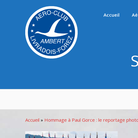
Passer
au
Accueil
Aé
contenu
Accueil
»
Hommage à Paul Gorce : le reportage phot