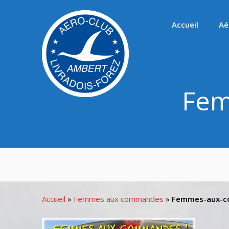
Passer
au
Accueil
Aé
contenu
Fem
Accueil
»
Femmes aux commandes
»
Femmes-aux-