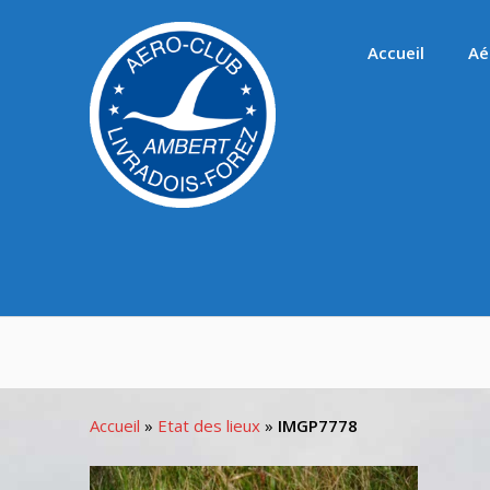
Passer
au
Accueil
Aé
contenu
Accueil
»
Etat des lieux
»
IMGP7778