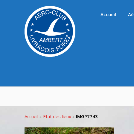
Passer
au
Accueil
Aé
contenu
Accueil
»
Etat des lieux
»
IMGP7743