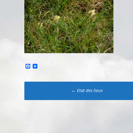
Facebook
Poste
←
Etat des lieux
navigation