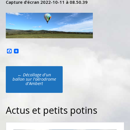
Capture d’écran 2022-10-11 à 08.50.39
Facebook
Poste
←
Décollage d’un
navigation
ballon sur l’aérodrome
d’Ambert
Actus et petits potins