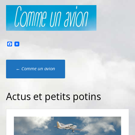
Facebook
Poste
←
Comme un avion
navigation
Actus et petits potins