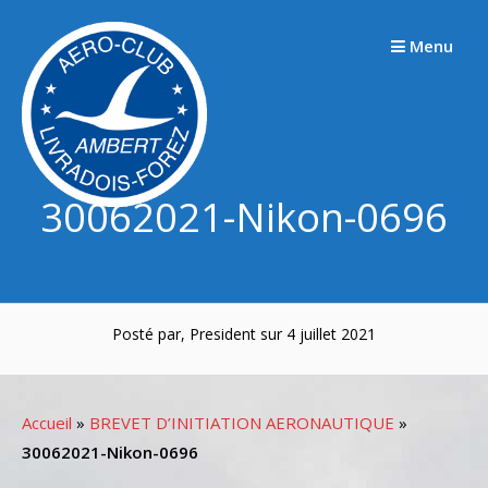
Passer
au
Menu
contenu
30062021-Nikon-0696
Posté par, President sur 4 juillet 2021
Accueil
»
BREVET D’INITIATION AERONAUTIQUE
»
30062021-Nikon-0696