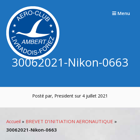
Passer
au
Menu
contenu
30062021-Nikon-0663
Posté par, President sur 4 juillet 2021
Accueil
»
BREVET D’INITIATION AERONAUTIQUE
»
30062021-Nikon-0663