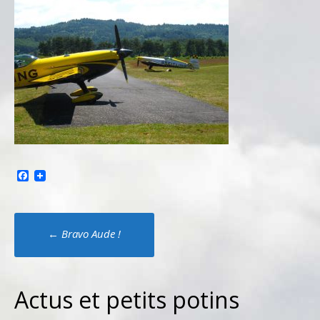
Facebook
Poste
←
Bravo Aude !
navigation
Actus et petits potins