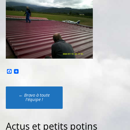
Facebook
Poste
←
Bravo à toute
navigation
l’équipe !
Actus et petits potins