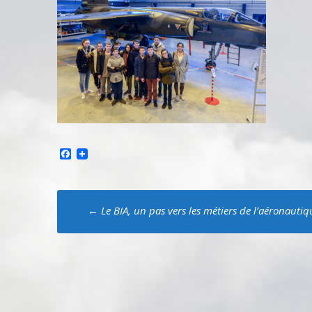
Facebook
Poste
←
Le BIA, un pas vers les métiers de l’aéronautiq
navigation