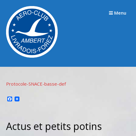
Passer
au
Menu
contenu
Protocole-SNACE-basse-def
Facebook
Actus et petits potins