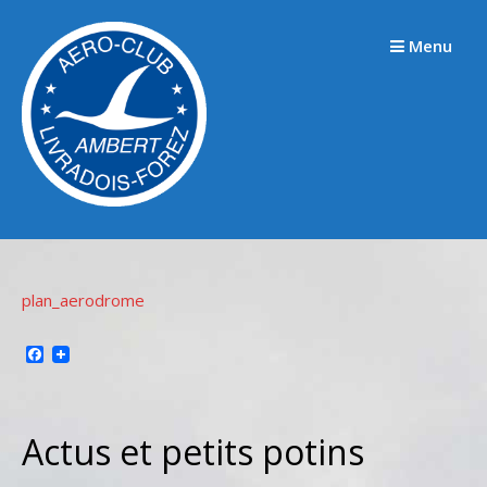
Passer
au
Menu
contenu
plan_aerodrome
Facebook
Actus et petits potins