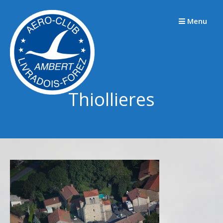
Passer
au
Menu
contenu
Thiollieres