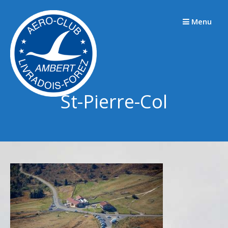
Passer
au
Menu
contenu
St-Pierre-Col